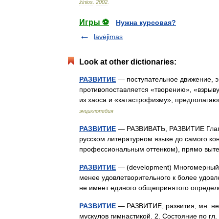
žinios
.
2002
.
Игры ⚽
Нужна курсовая?
lavėjimas
Look at other dictionaries:
РАЗВИТИЕ
— поступательное движение, эв
противопоставляется «творению», «взрыв
из хаоса и «катастрофизму», предполаг
энциклопедия
РАЗВИТИЕ
— РАЗВИВАТЬ, РАЗВИТИЕ Глагол
русском литературном языке до самого кон
профессиональным оттенком), прямо вы
РАЗВИТИЕ
— (development) Многомерный
менее удовлетворительного к более удовл
не имеет единого общепринятого опреде
РАЗВИТИЕ
— РАЗВИТИЕ, развития, мн. нет, 
мускулов гимнастикой. 2. Состояние по гл