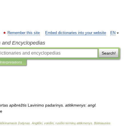
Remember this site
Embed dictionaries into your website
EN
s and Encyclopedias
Search!
Interpretations
ortas
apibrėžtis
Lavinimo
padarinys
.
atitikmenys
:
angl
.
ие
Aiškinamasis
žodynas
.
Angliški
,
vokiški
,
rusiški
terminų
atitikmenys
.
Būtiniausios