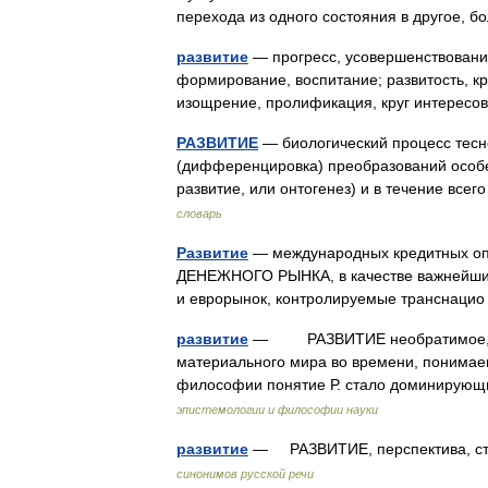
перехода из одного состояния в другое,
развитие
— прогресс, усовершенствование
формирование, воспитание; развитость, кр
изощрение, пролификация, круг интересов
РАЗВИТИЕ
— биологический процесс тесн
(дифференцировка) преобразований особе
развитие, или онтогенез) и в течение вс
словарь
Развитие
— международных кредитных оп
ДЕНЕЖНОГО РЫНКА, в качестве важнейших
и еврорынок, контролируемые транснац
развитие
— РАЗВИТИЕ необратимое, пос
материального мира во времени, понимае
философии понятие Р. стало доминирующ
эпистемологии и философии науки
развитие
— РАЗВИТИЕ, перспектива, ст
синонимов русской речи