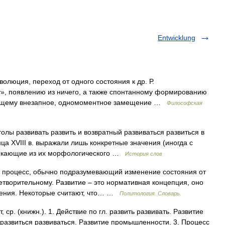
Entwicklung
олюция, переход от одного состояния к др. Р.
у», появлению из ничего, а также спонтанному формированию
ающему внезапное, одномоментное замещение …
Философская
ы развивать развить и возвратный развиваться развиться в
ца XVIII в. выражали лишь конкретные значения (иногда с
текающие из их морфологического …
История слов
 процесс, обычно подразумевающий изменение состояния от
етворительному. Развитие – это нормативная концепция, оно
ления. Некоторые считают, что… …
Политология. Словарь.
ср. (книжн.). 1. Действие по гл. развить развивать. Развитие
. развиться развиваться. Развитие промышленности. 3. Процесс