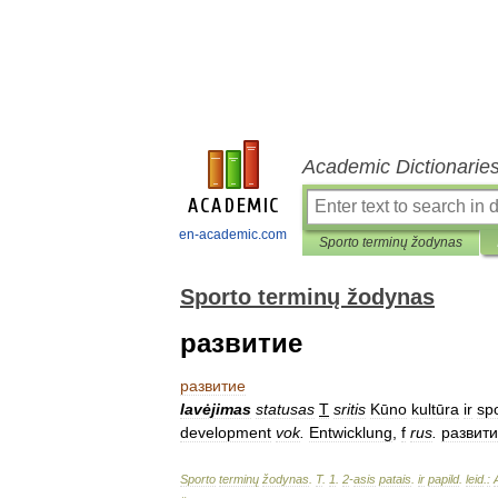
Academic Dictionarie
en-academic.com
Sporto terminų žodynas
Sporto terminų žodynas
развитие
развитие
lavėjimas
statusas
T
sritis
Kūno
kultūra
ir
sp
development
vok
.
Entwicklung
,
f
rus
.
развит
Sporto
terminų
žodynas
.
T
.
1
.
2
-
asis
patais
.
ir
papild
.
leid
.
: