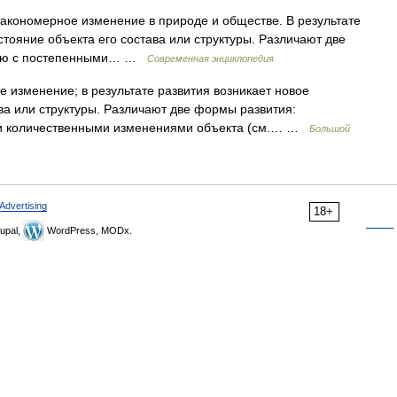
кономерное изменение в природе и обществе. В результате
стояние объекта его состава или структуры. Различают две
ную с постепенными… …
Современная энциклопедия
изменение; в результате развития возникает новое
ва или структуры. Различают две формы развития:
ми количественными изменениями объекта (см.… …
Большой
Advertising
18+
upal,
WordPress, MODx.