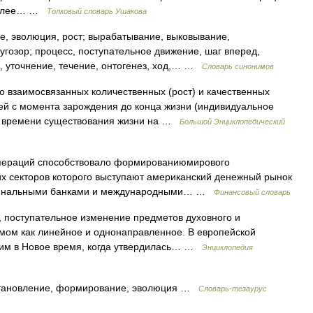
 более… …
Толковый словарь Ушакова
, эволюция, рост; вырабатывание, выковывание,
угозор; процесс, поступательное движение, шаг вперед,
, уточнение, течение, онтогенез, ход,… …
Словарь синонимов
о взаимосвязанных количественных (рост) и качественных
й с момента зарождения до конца жизни (индивидуальное
его времени существования жизни на …
Большой Энциклопедический
ераций способствовало формированиюмирового
 секторов которого выступают американский денежный рынок
ио нальными банками и международными… …
Финансовый словарь
тупательное изменение предметов духовного и
мом как линейное и однонаправленное. В европейской
им в Новое время, когда утвердилась… …
Энциклопедия
ановление, формирование, эволюция …
Словарь-тезаурус